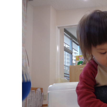
グループ施設・
関係先リンク
学校法⼈鴨⾕学園 鳳幼稚園
学校法⼈諏訪森学園 諏訪森幼稚園
⼤阪府私⽴幼稚園連盟
社会福祉法人野田福祉会