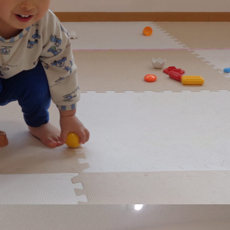
稚園
園児募集要項
育
美⽊多チコス
の理想
美⽊多チコスについて
美⽊多チコスブログ
ラソル ]