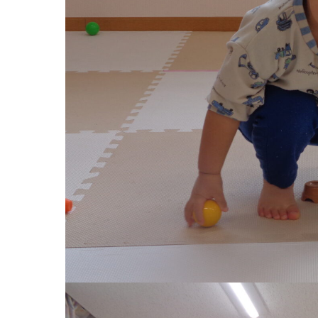
お知らせ
今日の幼
園のこと
教育と保
園舎案内
美⽊多幼稚園
安⼼・安全対策
園の1⽇
給⾷
年間⾏事
課外教室
預かり保育［ヒ
理事長のことば