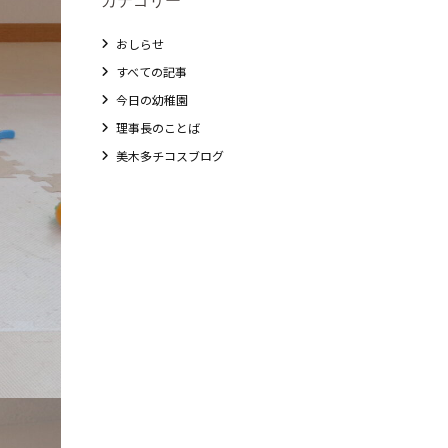
おしらせ
すべての記事
今日の幼稚園
理事長のことば
美木多チコスブログ
教職員募集
未就園児クラス
0歳親子登園［マカロンクラス ]
1歳・2歳親子登園［マリポサクラス ]
2歳児ひとり登園［ゆず組 ]