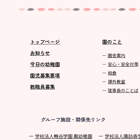
トップページ
園のこと
お知らせ
園舎案内
今日の幼稚園
安心・安全対策
給食
園児募集要項
課外教室
教職員募集
理事長のことば
グループ施設・関係先リンク
学校法⼈鴨⾕学園 鳳幼稚園
学校法⼈諏訪森