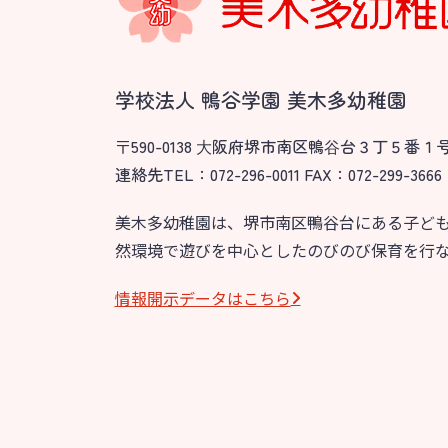
園のこと
教育と保
園舎案内
美⽊多幼稚園
安⼼・安全対策
園の1⽇
学校法人 鴨谷学園 美木多幼稚園
給⾷
年間⾏事
〒590-0138 ⼤阪府堺市南区鴨⾕台３丁５番１
課外教室
預かり保育［ヒ
連絡先TEL：072-296-0011 FAX：072-299-3666
理事長のことば
美木多幼稚園は、堺市南区鴨谷台にある子ど
然環境で遊びを中心としたのびのび保育を行
グループ施設・
関係先リンク
情報開⽰データはこちら
学校法⼈鴨⾕学園 鳳幼稚園
学校法⼈諏訪森学園 諏訪森幼稚園
⼤阪府私⽴幼稚園連盟
社会福祉法人野田福祉会