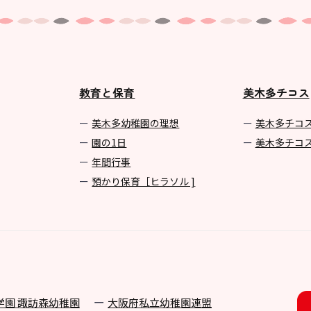
教育と保育
美木多チコス
美⽊多幼稚園の理想
美⽊多チコ
園の1⽇
美⽊多チコ
年間⾏事
預かり保育［ヒラソル ]
学園 諏訪森幼稚園
⼤阪府私⽴幼稚園連盟