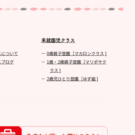
未就園児クラス
スについて
0歳親子登園［マカロンクラス ]
スブログ
1歳・2歳親子登園［マリポサク
ラス ]
2歳児ひとり登園［ゆず組 ]