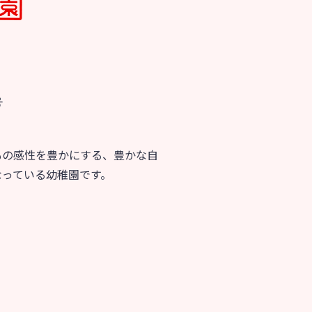
育
美⽊多チコス
の理想
美⽊多チコスについて
美⽊多チコスブログ
号
ラソル ]
もの感性を豊かにする、豊かな自
なっている幼稚園です。