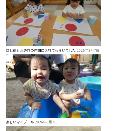
ス ]
2歳児ひとり登園［ゆず組 ]
グループ施設・
関係先リンク
ほし組も水遊びの仲間に入れてもらいました
学校法⼈鴨⾕学園 鳳幼稚園
2026年8月7日
学校法⼈諏訪森学園 諏訪森幼稚
園
⼤阪府私⽴幼稚園連盟
社会福祉法人野田福祉会
楽しいマイプール
2026年8月7日