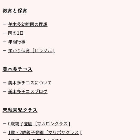
教育と保育
美⽊多幼稚園の理想
園の1⽇
年間⾏事
預かり保育［ヒラソル ]
美木多チコス
美⽊多チコスについて
美⽊多チコスブログ
未就園児クラス
0歳親子登園［マカロンクラス ]
1歳・2歳親子登園［マリポサクラス ]