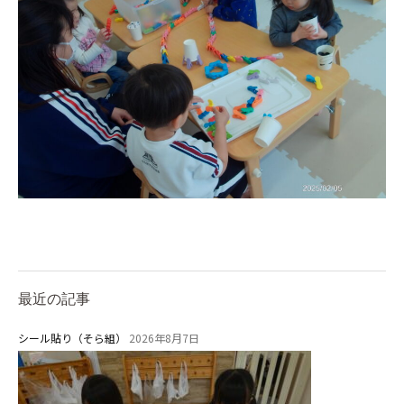
教育と保育
美⽊多幼稚園の理想
園の1⽇
年間⾏事
預かり保育［ヒラソル ]
美⽊多チコス
美⽊多チコスについて
美⽊多チコスブログ
最近の記事
未就園児クラス
シール貼り（そら組）
2026年8月7日
0歳親子登園［マカロンクラス ]
1歳・2歳親子登園［マリポサクラ