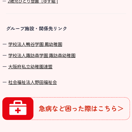
2歳児ひとり登園［ゆず組 ]
グループ施設・関係先リンク
学校法⼈鴨⾕学園 鳳幼稚園
学校法⼈諏訪森学園 諏訪森幼稚園
⼤阪府私⽴幼稚園連盟
社会福祉法人野田福祉会