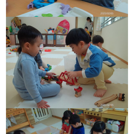
お知らせ
今日の幼稚園
園児募集要項
教職員募集
園のこと
園舎案内
安⼼・安全対策
給⾷
課外教室
理事長のことば