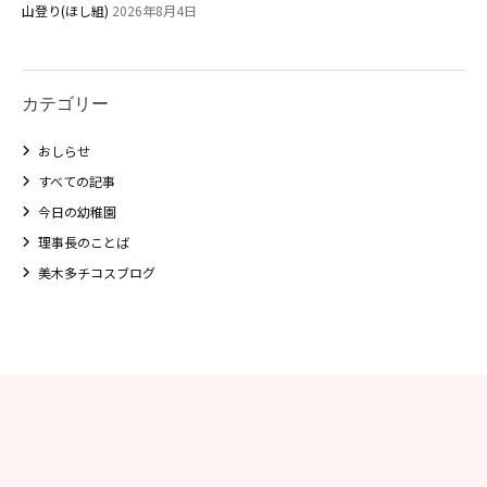
学校法⼈鴨⾕学園 鳳幼稚園
山登り(ほし組)
2026年8月4日
学校法⼈諏訪森学園 諏訪森幼稚
園
⼤阪府私⽴幼稚園連盟
カテゴリー
社会福祉法人野田福祉会
おしらせ
すべての記事
今日の幼稚園
理事長のことば
美木多チコスブログ