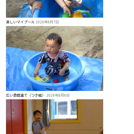
楽しいマイプール
2026年8月7日
お知らせ
広い遊戯室で（つき組）
2026年8月6日
今日の幼稚園
園児募集要項