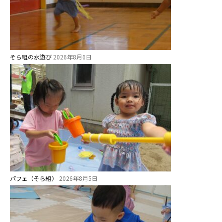
教職員募集
園のこと
そら組の水遊び
2026年8月6日
園舎案内
安⼼・安全対策
給⾷
課外教室
理事長のことば
教育と保育
美⽊多幼稚園の理想
パフェ（そら組）
2026年8月5日
園の1⽇
年間⾏事