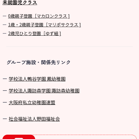
未就園児クラス
0歳親子登園［マカロンクラス ]
1歳・2歳親子登園［マリポサクラス ]
2歳児ひとり登園［ゆず組 ]
グループ施設・関係先リンク
学校法⼈鴨⾕学園 鳳幼稚園
学校法⼈諏訪森学園 諏訪森幼稚園
⼤阪府私⽴幼稚園連盟
社会福祉法人野田福祉会