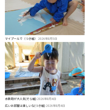
預かり保育［ヒラソル ]
美⽊多チコス
美⽊多チコスについて
美⽊多チコスブログ
マイプールで（つき組）
2026年8月5日
未就園児クラス
0歳親子登園［マカロンクラス ]
1歳・2歳親子登園［マリポサクラ
ス ]
2歳児ひとり登園［ゆず組 ]
グループ施設・
水鉄砲が大人気(そら組)
2026年8月4日
関係先リンク
広いお部屋は楽しいな(つき組)
2026年8月4日