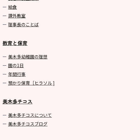
給食
課外教室
理事長のことば
教育と保育
美⽊多幼稚園の理想
園の1⽇
年間⾏事
預かり保育［ヒラソル ]
美木多チコス
美⽊多チコスについて
美⽊多チコスブログ