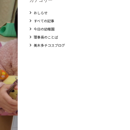
おしらせ
すべての記事
今日の幼稚園
理事長のことば
美木多チコスブログ
教職員募集
未就園児クラス
0歳親子登園［マカロンクラス ]
1歳・2歳親子登園［マリポサクラス ]
2歳児ひとり登園［ゆず組 ]