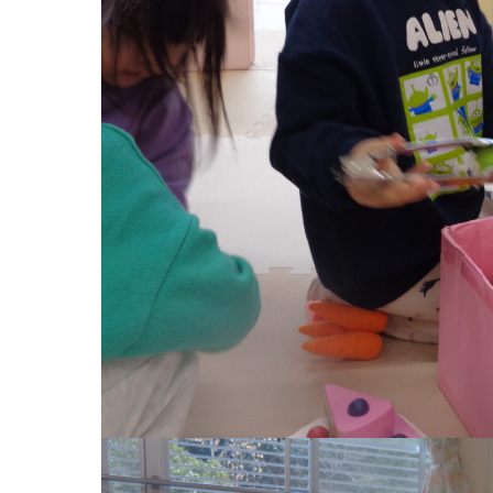
お知らせ
今日の幼
園のこと
教育と保
園舎案内
美⽊多幼稚園
安⼼・安全対策
園の1⽇
給⾷
年間⾏事
課外教室
預かり保育［ヒ
理事長のことば