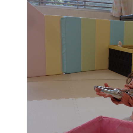
グループ施設・
関係先リンク
学校法⼈鴨⾕学園 鳳幼稚園
学校法⼈諏訪森学園 諏訪森幼稚園
⼤阪府私⽴幼稚園連盟
社会福祉法人野田福祉会