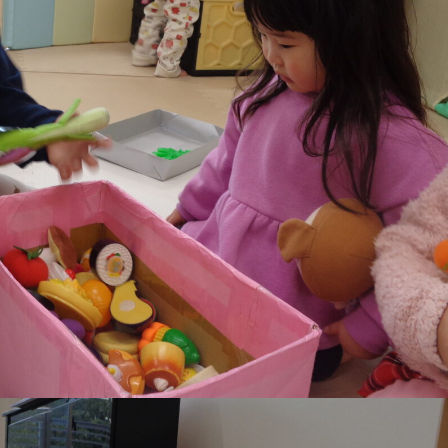
稚園
園児募集要項
育
美⽊多チコス
の理想
美⽊多チコスについて
美⽊多チコスブログ
ラソル ]