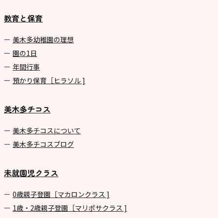
園
教育と保育
⼤阪府私⽴幼稚園連盟
社会福祉法人野田福祉会
美⽊多幼稚園の理想
園の1⽇
年間⾏事
預かり保育［ヒラソル ]
美木多チコス
美⽊多チコスについて
美⽊多チコスブログ
未就園児クラス
0歳親子登園［マカロンクラス ]
1歳・2歳親子登園［マリポサクラス ]