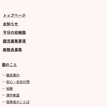
美⽊多チコス
美⽊多チコスについて
トップページ
美⽊多チコスブログ
お知らせ
今日の幼稚園
未就園児クラス
園児募集要項
0歳親子登園［マカロンクラス ]
教職員募集
1歳・2歳親子登園［マリポサクラ
ス ]
園のこと
2歳児ひとり登園［ゆず組 ]
園舎案内
グループ施設・
安心・安全対策
関係先リンク
給食
課外教室
学校法⼈鴨⾕学園 鳳幼稚園
理事長のことば
学校法⼈諏訪森学園 諏訪森幼稚