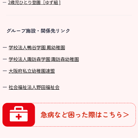
2歳児ひとり登園［ゆず組 ]
グループ施設・関係先リンク
学校法⼈鴨⾕学園 鳳幼稚園
学校法⼈諏訪森学園 諏訪森幼稚園
⼤阪府私⽴幼稚園連盟
社会福祉法人野田福祉会