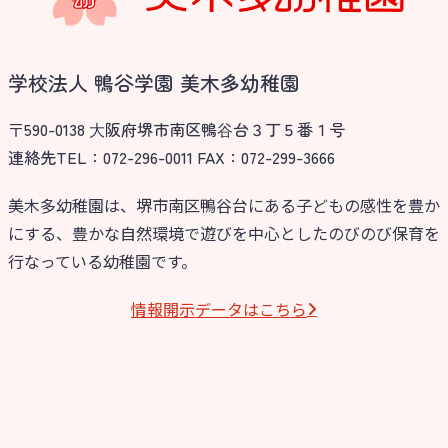
学校法人 鴨谷学園 美木多幼稚園
〒590-0138 ⼤阪府堺市南区鴨⾕台３丁５番１号
連絡先TEL：072-296-0011 FAX：072-299-3666
美木多幼稚園は、堺市南区鴨谷台にある子どもの感性を豊か
にする、豊かな自然環境で遊びを中心としたのびのび保育を
お知らせ
行なっている幼稚園です。
今日の幼稚園
情報開⽰データはこちら
園児募集要項
教職員募集