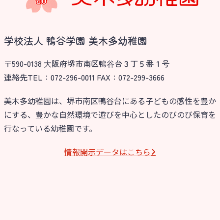
学校法人 鴨谷学園 美木多幼稚園
〒590-0138 ⼤阪府堺市南区鴨⾕台３丁５番１号
連絡先TEL：072-296-0011 FAX：072-299-3666
美木多幼稚園は、堺市南区鴨谷台にある子どもの感性を豊か
にする、豊かな自然環境で遊びを中心としたのびのび保育を
お知らせ
行なっている幼稚園です。
今日の幼稚園
情報開⽰データはこちら
園児募集要項
教職員募集