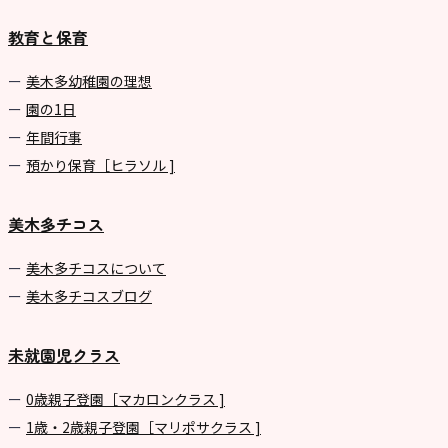
園
教育と保育
⼤阪府私⽴幼稚園連盟
社会福祉法人野田福祉会
美⽊多幼稚園の理想
園の1⽇
年間⾏事
預かり保育［ヒラソル ]
美木多チコス
美⽊多チコスについて
美⽊多チコスブログ
未就園児クラス
0歳親子登園［マカロンクラス ]
1歳・2歳親子登園［マリポサクラス ]