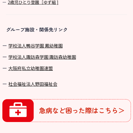
2歳児ひとり登園［ゆず組 ]
グループ施設・関係先リンク
学校法⼈鴨⾕学園 鳳幼稚園
学校法⼈諏訪森学園 諏訪森幼稚園
⼤阪府私⽴幼稚園連盟
社会福祉法人野田福祉会