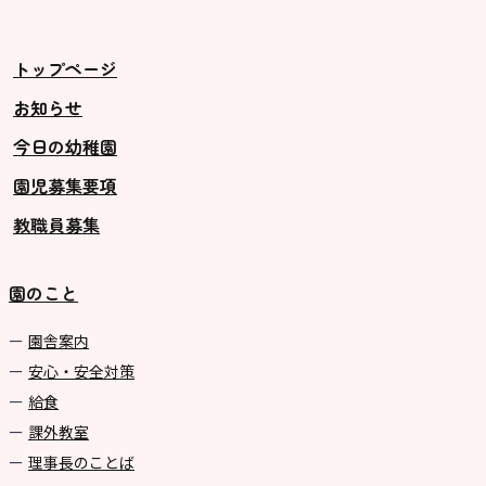
美⽊多チコス
美⽊多チコスについて
トップページ
美⽊多チコスブログ
お知らせ
今日の幼稚園
未就園児クラス
園児募集要項
0歳親子登園［マカロンクラス ]
教職員募集
1歳・2歳親子登園［マリポサクラ
ス ]
園のこと
2歳児ひとり登園［ゆず組 ]
園舎案内
グループ施設・
安心・安全対策
関係先リンク
給食
課外教室
学校法⼈鴨⾕学園 鳳幼稚園
理事長のことば
学校法⼈諏訪森学園 諏訪森幼稚