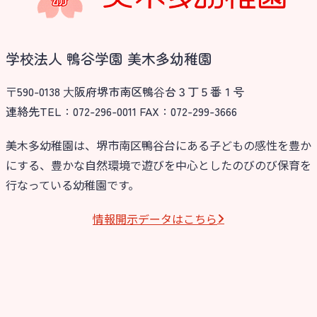
学校法人 鴨谷学園 美木多幼稚園
〒590-0138 ⼤阪府堺市南区鴨⾕台３丁５番１号
連絡先TEL：072-296-0011 FAX：072-299-3666
美木多幼稚園は、堺市南区鴨谷台にある子どもの感性を豊か
にする、豊かな自然環境で遊びを中心としたのびのび保育を
お知らせ
行なっている幼稚園です。
今日の幼稚園
情報開⽰データはこちら
園児募集要項
教職員募集