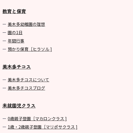
園
教育と保育
⼤阪府私⽴幼稚園連盟
社会福祉法人野田福祉会
美⽊多幼稚園の理想
園の1⽇
年間⾏事
預かり保育［ヒラソル ]
美木多チコス
美⽊多チコスについて
美⽊多チコスブログ
未就園児クラス
0歳親子登園［マカロンクラス ]
1歳・2歳親子登園［マリポサクラス ]