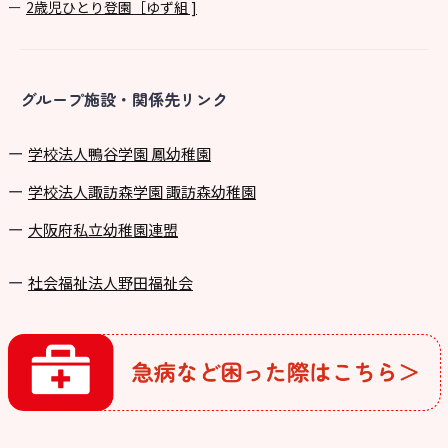
2歳児ひとり登園［ゆず組 ]
グループ施設・関係先リンク
学校法⼈鴨⾕学園 鳳幼稚園
学校法⼈諏訪森学園 諏訪森幼稚園
⼤阪府私⽴幼稚園連盟
社会福祉法人野田福祉会