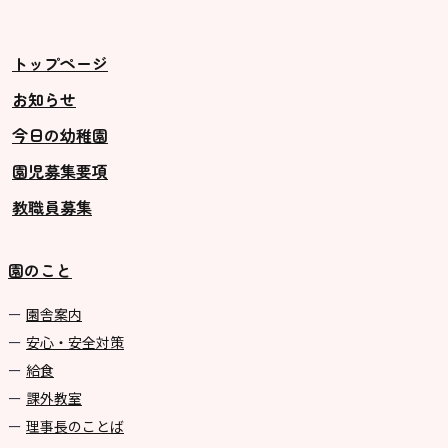
美⽊多チコス
美⽊多チコスについて
トップページ
美⽊多チコスブログ
お知らせ
今日の幼稚園
未就園児クラス
園児募集要項
0歳親子登園［マカロンクラス ]
教職員募集
1歳・2歳親子登園［マリポサクラ
ス ]
園のこと
2歳児ひとり登園［ゆず組 ]
園舎案内
グループ施設・
安心・安全対策
関係先リンク
給食
課外教室
学校法⼈鴨⾕学園 鳳幼稚園
理事長のことば
学校法⼈諏訪森学園 諏訪森幼稚