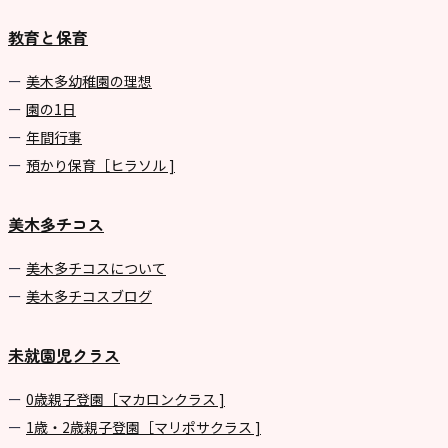
園
教育と保育
⼤阪府私⽴幼稚園連盟
社会福祉法人野田福祉会
美⽊多幼稚園の理想
園の1⽇
年間⾏事
預かり保育［ヒラソル ]
美木多チコス
美⽊多チコスについて
美⽊多チコスブログ
未就園児クラス
0歳親子登園［マカロンクラス ]
1歳・2歳親子登園［マリポサクラス ]