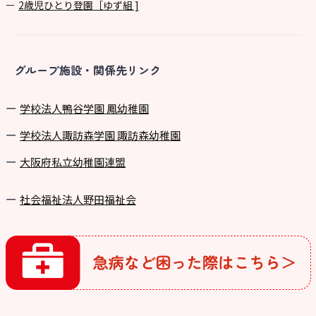
2歳児ひとり登園［ゆず組 ]
グループ施設・関係先リンク
学校法⼈鴨⾕学園 鳳幼稚園
学校法⼈諏訪森学園 諏訪森幼稚園
⼤阪府私⽴幼稚園連盟
社会福祉法人野田福祉会