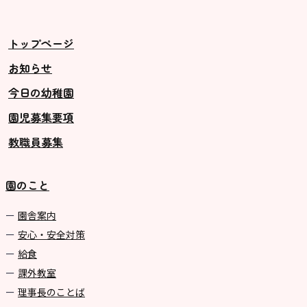
美⽊多チコス
美⽊多チコスについて
トップページ
美⽊多チコスブログ
お知らせ
今日の幼稚園
未就園児クラス
園児募集要項
0歳親子登園［マカロンクラス ]
教職員募集
1歳・2歳親子登園［マリポサクラ
ス ]
園のこと
2歳児ひとり登園［ゆず組 ]
園舎案内
グループ施設・
安心・安全対策
関係先リンク
給食
課外教室
学校法⼈鴨⾕学園 鳳幼稚園
理事長のことば
学校法⼈諏訪森学園 諏訪森幼稚