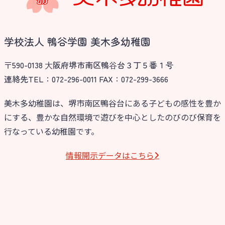
学校法人 鴨谷学園 美木多幼稚園
〒590-0138 ⼤阪府堺市南区鴨⾕台３丁５番１号
連絡先TEL：072-296-0011 FAX：072-299-3666
美木多幼稚園は、堺市南区鴨谷台にある子どもの感性を豊か
にする、豊かな自然環境で遊びを中心としたのびのび保育を
お知らせ
行なっている幼稚園です。
今日の幼稚園
情報開⽰データはこちら
園児募集要項
教職員募集