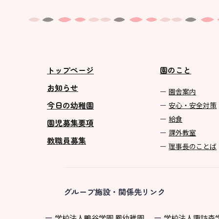
トップページ
園のこと
お知らせ
園舎案内
今日の幼稚園
安心・安全対策
給食
園児募集要項
課外教室
教職員募集
理事長のことば
グループ施設・関係先リンク
学校法⼈鴨⾕学園 鳳幼稚園
学校法⼈諏訪森