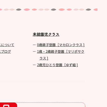
未就園児クラス
スについて
0歳親子登園［マカロンクラス ]
スブログ
1歳・2歳親子登園［マリポサク
ラス ]
2歳児ひとり登園［ゆず組 ]