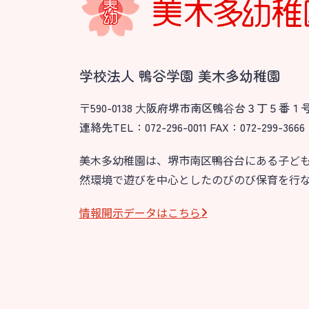
園のこと
教育と保
園舎案内
美⽊多幼稚園
安⼼・安全対策
園の1⽇
学校法人 鴨谷学園 美木多幼稚園
給⾷
年間⾏事
〒590-0138 ⼤阪府堺市南区鴨⾕台３丁５番１
課外教室
預かり保育［ヒ
連絡先TEL：072-296-0011 FAX：072-299-3666
理事長のことば
美木多幼稚園は、堺市南区鴨谷台にある子ど
グループ施設・
然環境で遊びを中心としたのびのび保育を行
関係先リンク
情報開⽰データはこちら
学校法⼈鴨⾕学園 鳳幼稚園
学校法⼈諏訪森学園 諏訪森幼稚園
⼤阪府私⽴幼稚園連盟
社会福祉法人野田福祉会