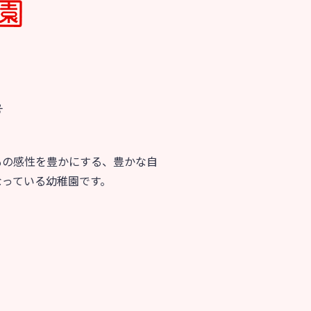
育
美⽊多チコス
の理想
美⽊多チコスについて
美⽊多チコスブログ
号
ラソル ]
もの感性を豊かにする、豊かな自
なっている幼稚園です。