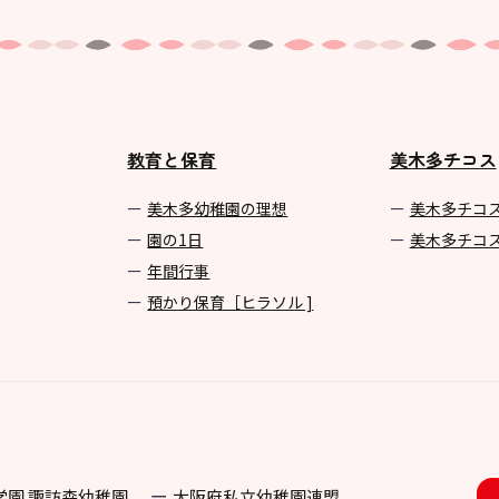
教育と保育
美木多チコス
美⽊多幼稚園の理想
美⽊多チコ
園の1⽇
美⽊多チコ
年間⾏事
預かり保育［ヒラソル ]
学園 諏訪森幼稚園
⼤阪府私⽴幼稚園連盟