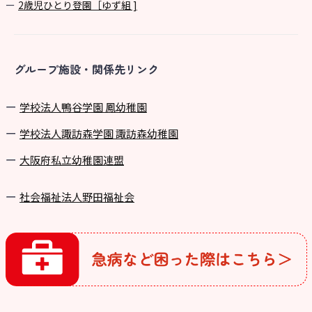
2歳児ひとり登園［ゆず組 ]
グループ施設・関係先リンク
学校法⼈鴨⾕学園 鳳幼稚園
学校法⼈諏訪森学園 諏訪森幼稚園
⼤阪府私⽴幼稚園連盟
社会福祉法人野田福祉会