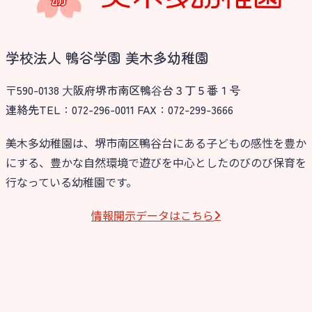
学校法人 鴨谷学園 美木多幼稚園
〒590-0138 ⼤阪府堺市南区鴨⾕台３丁５番１号
連絡先TEL：072-296-0011 FAX：072-299-3666
美木多幼稚園は、堺市南区鴨谷台にある子どもの感性を豊か
にする、豊かな自然環境で遊びを中心としたのびのび保育を
お知らせ
行なっている幼稚園です。
今日の幼稚園
情報開⽰データはこちら
園児募集要項
教職員募集