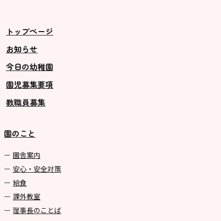
美⽊多チコス
美⽊多チコスについて
トップページ
美⽊多チコスブログ
お知らせ
今日の幼稚園
未就園児クラス
園児募集要項
0歳親子登園［マカロンクラス ]
教職員募集
1歳・2歳親子登園［マリポサクラ
ス ]
園のこと
2歳児ひとり登園［ゆず組 ]
園舎案内
グループ施設・
安心・安全対策
関係先リンク
給食
課外教室
学校法⼈鴨⾕学園 鳳幼稚園
理事長のことば
学校法⼈諏訪森学園 諏訪森幼稚