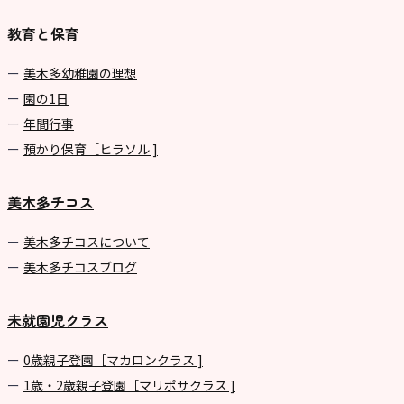
園
教育と保育
⼤阪府私⽴幼稚園連盟
社会福祉法人野田福祉会
美⽊多幼稚園の理想
園の1⽇
年間⾏事
預かり保育［ヒラソル ]
美木多チコス
美⽊多チコスについて
美⽊多チコスブログ
未就園児クラス
0歳親子登園［マカロンクラス ]
1歳・2歳親子登園［マリポサクラス ]