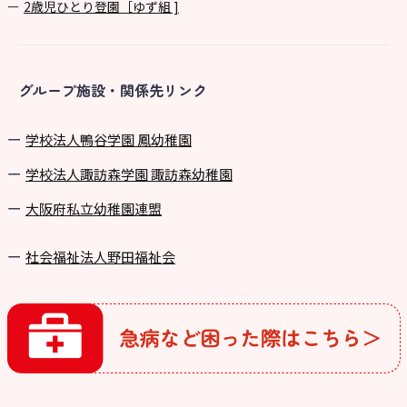
2歳児ひとり登園［ゆず組 ]
グループ施設・関係先リンク
学校法⼈鴨⾕学園 鳳幼稚園
学校法⼈諏訪森学園 諏訪森幼稚園
⼤阪府私⽴幼稚園連盟
社会福祉法人野田福祉会