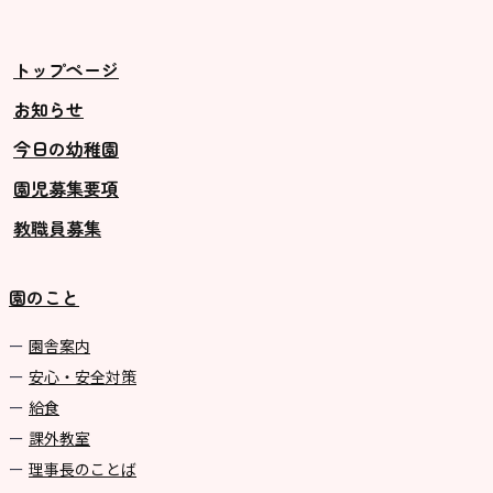
美⽊多チコス
美⽊多チコスについて
トップページ
美⽊多チコスブログ
お知らせ
今日の幼稚園
未就園児クラス
園児募集要項
0歳親子登園［マカロンクラス ]
教職員募集
1歳・2歳親子登園［マリポサクラ
ス ]
園のこと
2歳児ひとり登園［ゆず組 ]
園舎案内
グループ施設・
安心・安全対策
関係先リンク
給食
課外教室
学校法⼈鴨⾕学園 鳳幼稚園
理事長のことば
学校法⼈諏訪森学園 諏訪森幼稚