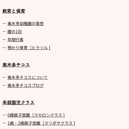
園
教育と保育
⼤阪府私⽴幼稚園連盟
社会福祉法人野田福祉会
美⽊多幼稚園の理想
園の1⽇
年間⾏事
預かり保育［ヒラソル ]
美木多チコス
美⽊多チコスについて
美⽊多チコスブログ
未就園児クラス
0歳親子登園［マカロンクラス ]
1歳・2歳親子登園［マリポサクラス ]