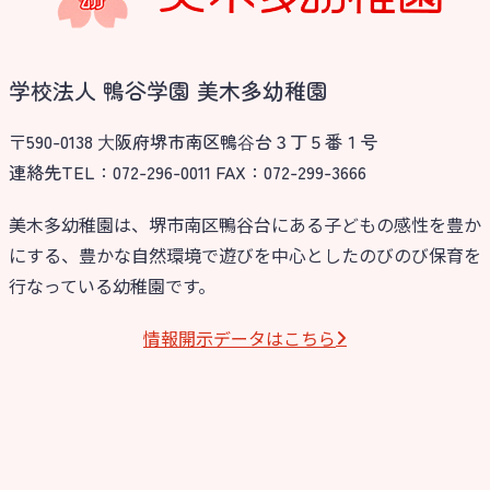
学校法人 鴨谷学園 美木多幼稚園
〒590-0138 ⼤阪府堺市南区鴨⾕台３丁５番１号
連絡先TEL：072-296-0011 FAX：072-299-3666
美木多幼稚園は、堺市南区鴨谷台にある子どもの感性を豊か
にする、豊かな自然環境で遊びを中心としたのびのび保育を
お知らせ
行なっている幼稚園です。
今日の幼稚園
情報開⽰データはこちら
園児募集要項
教職員募集