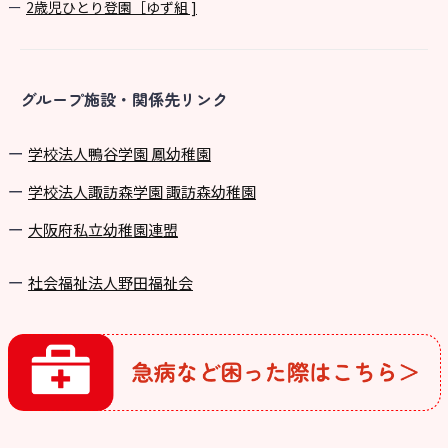
2歳児ひとり登園［ゆず組 ]
グループ施設・関係先リンク
学校法⼈鴨⾕学園 鳳幼稚園
学校法⼈諏訪森学園 諏訪森幼稚園
⼤阪府私⽴幼稚園連盟
社会福祉法人野田福祉会