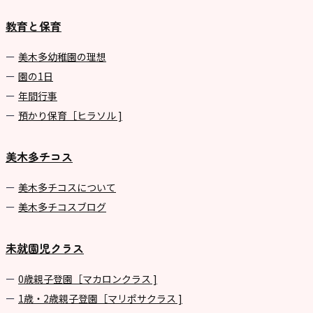
園
教育と保育
⼤阪府私⽴幼稚園連盟
社会福祉法人野田福祉会
美⽊多幼稚園の理想
園の1⽇
年間⾏事
預かり保育［ヒラソル ]
美木多チコス
美⽊多チコスについて
美⽊多チコスブログ
未就園児クラス
0歳親子登園［マカロンクラス ]
1歳・2歳親子登園［マリポサクラス ]