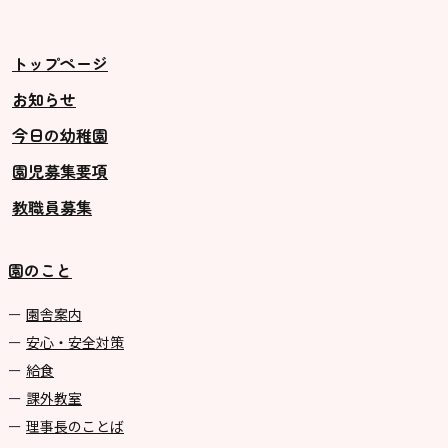
美⽊多チコス
美⽊多チコスについて
トップページ
美⽊多チコスブログ
お知らせ
今日の幼稚園
未就園児クラス
園児募集要項
0歳親子登園［マカロンクラス ]
教職員募集
1歳・2歳親子登園［マリポサクラ
ス ]
園のこと
2歳児ひとり登園［ゆず組 ]
園舎案内
グループ施設・
安心・安全対策
関係先リンク
給食
課外教室
学校法⼈鴨⾕学園 鳳幼稚園
理事長のことば
学校法⼈諏訪森学園 諏訪森幼稚